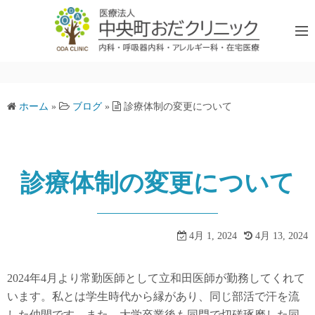
コ
ン
テ
ン
ツ
へ
ホーム
»
ブログ
»
診療体制の変更について
ス
キ
ッ
プ
診療体制の変更について
4月 1, 2024
4月 13, 2024
2024年4月より常勤医師として立和田医師が勤務してくれて
います。私とは学生時代から縁があり、同じ部活で汗を流
した仲間です。また、大学卒業後も同門で切磋琢磨した同