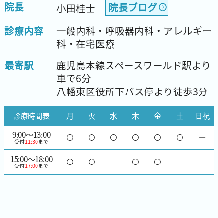
院長
院長ブログ
小田桂士
診療内容
一般内科・呼吸器内科・アレルギー
科・在宅医療
最寄駅
鹿児島本線スペースワールド駅より
車で6分
八幡東区役所下バス停より徒歩3分
診療時間表
月
火
水
木
金
土
日祝
9:00～13:00
―
受付
11:30
まで
15:00～18:00
―
―
―
受付
17:00
まで