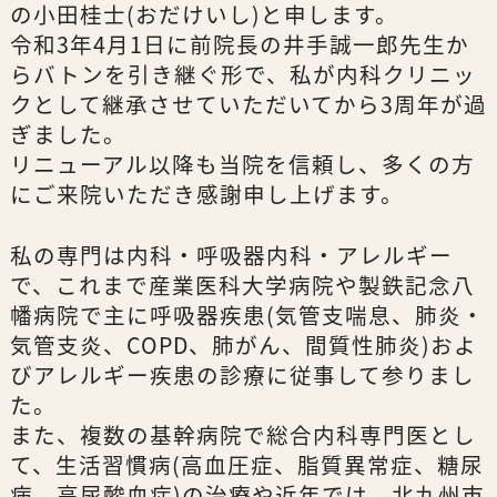
の小田桂士(おだけいし)と申します。
令和3年4月1日に前院長の井手誠一郎先生か
らバトンを引き継ぐ形で、私が内科クリニッ
クとして継承させていただいてから3周年が過
ぎました。
リニューアル以降も当院を信頼し、多くの方
にご来院いただき感謝申し上げます。
私の専門は内科・呼吸器内科・アレルギー
で、これまで産業医科大学病院や製鉄記念八
幡病院で主に呼吸器疾患(気管支喘息、肺炎・
気管支炎、COPD、肺がん、間質性肺炎)およ
びアレルギー疾患の診療に従事して参りまし
た。
また、複数の基幹病院で総合内科専門医とし
て、生活習慣病(高血圧症、脂質異常症、糖尿
病、高尿酸血症)の治療や近年では、北九州市