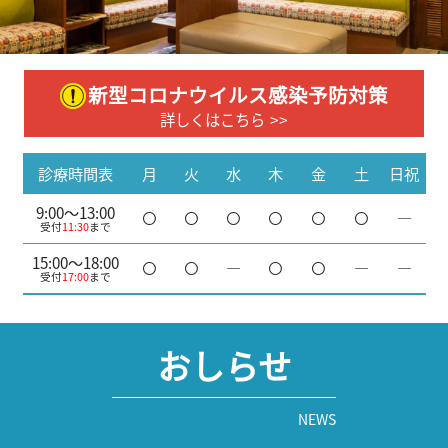
新型コロナウイルス感染予防対策
詳しくはこちら
診療時間表
月
火
水
木
金
土
日祝
9:00～13:00
―
受付
11:30
まで
15:00～18:00
―
―
―
受付
17:00
まで
おしらせ
NEWS