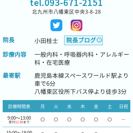
tel.
093-671-2151
北九州市八幡東区中央3-8-28
院長
院長ブログ
小田桂士
診療内容
一般内科・呼吸器内科・アレルギー
科・在宅医療
最寄駅
鹿児島本線スペースワールド駅より
車で6分
八幡東区役所下バス停より徒歩3分
診療時間表
月
火
水
木
金
土
日祝
9:00～13:00
―
受付
11:30
まで
15:00～18:00